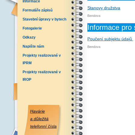
Informace
Stanovy družstva
Formuláře zápisů
Bendova
Stavební úpravy v bytech
Informace pro 
Fotogalerie
Odkazy
Poučení subjektu údajů
Napište nám
Bendova
Projekty realizované v
IPRM
Projekty realizované v
IROP
Havárie
a důležitá
telefonní čísla