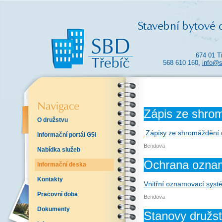
674 01 T
568 610 160,
info@s
Zápis ze shro
O družstvu
Zápisy ze shromáždění 
Informační portál G5i
Bendova
Nabídka služeb
Ochrana ozna
Informační deska
Kontakty
Vnitřní oznamovací sys
Pracovní doba
Bendova
Dokumenty
Stanovy družs