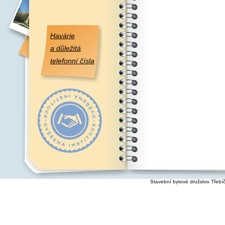
Havárie
a důležitá
telefonní čísla
Stavební bytové družstvo Třebí