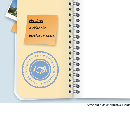
Havárie
a důležitá
telefonní čísla
Stavební bytové družstvo Třebí