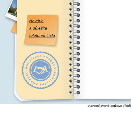
Havárie
a důležitá
telefonní čísla
Stavební bytové družstvo Třebí