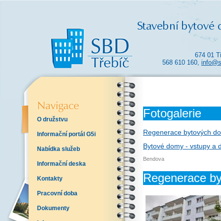
674 01 T
568 610 160,
info@s
Fotogalerie
O družstvu
Regenerace bytových dom
Informační portál G5i
Bytové domy - vstupy a 
Nabídka služeb
Bendova
Informační deska
Regenerace by
Kontakty
Pracovní doba
Dokumenty