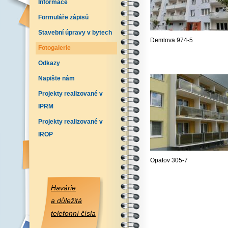
Informace
Formuláře zápisů
Stavební úpravy v bytech
Demlova 974-5
Fotogalerie
Odkazy
Napište nám
Projekty realizované v
IPRM
Projekty realizované v
IROP
Opatov 305-7
Havárie
a důležitá
telefonní čísla