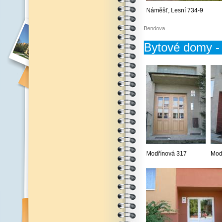
Náměšť, Lesní 734-9
Bendova
Bytové domy - 
Modřínová 317
Mod