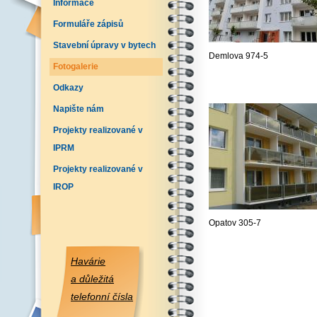
Informace
Formuláře zápisů
Stavební úpravy v bytech
Demlova 974-5
Fotogalerie
Odkazy
Napište nám
Projekty realizované v
IPRM
Projekty realizované v
IROP
Opatov 305-7
Havárie
a důležitá
telefonní čísla