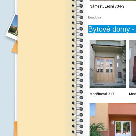
Náměšť, Lesní 734-9
Bendova
Bytové domy - 
Modřínová 317
Mod