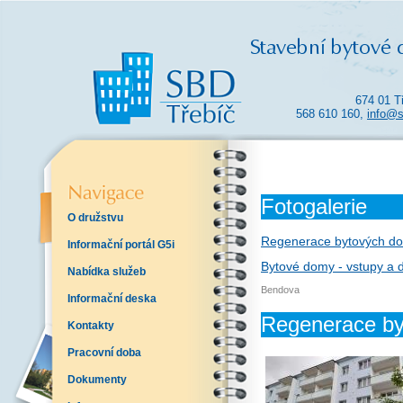
674 01 T
568 610 160,
info@s
Fotogalerie
O družstvu
Regenerace bytových dom
Informační portál G5i
Bytové domy - vstupy a 
Nabídka služeb
Bendova
Informační deska
Regenerace by
Kontakty
Pracovní doba
Dokumenty