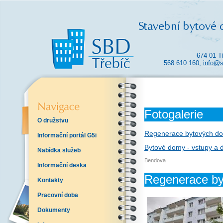
674 01 T
568 610 160,
info@s
Fotogalerie
O družstvu
Regenerace bytových dom
Informační portál G5i
Bytové domy - vstupy a 
Nabídka služeb
Bendova
Informační deska
Regenerace by
Kontakty
Pracovní doba
Dokumenty