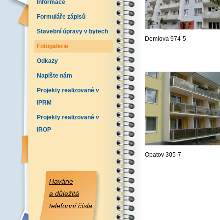
Informace
Formuláře zápisů
Stavební úpravy v bytech
Demlova 974-5
Fotogalerie
Odkazy
Napište nám
Projekty realizované v
IPRM
Projekty realizované v
IROP
Opatov 305-7
Havárie
a důležitá
telefonní čísla