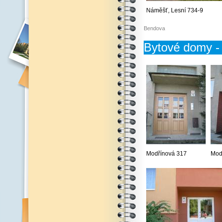
Náměšť, Lesní 734-9
Bendova
Bytové domy - 
Modřínová 317
Mod