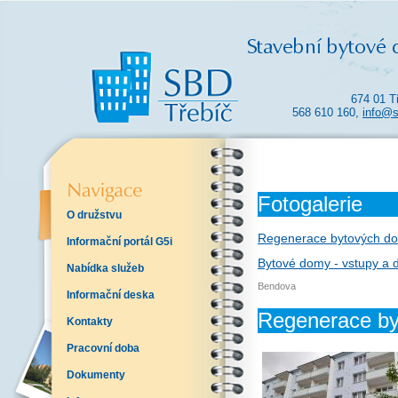
674 01 T
568 610 160,
info@s
Fotogalerie
O družstvu
Regenerace bytových dom
Informační portál G5i
Bytové domy - vstupy a 
Nabídka služeb
Bendova
Informační deska
Regenerace by
Kontakty
Pracovní doba
Dokumenty