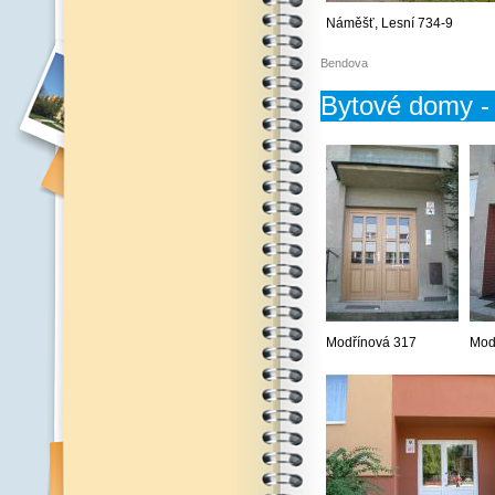
Náměšť, Lesní 734-9
Bendova
Bytové domy - 
Modřínová 317
Mod