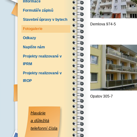
Informace
Formuláře zápisů
Stavební úpravy v bytech
Demlova 974-5
Fotogalerie
Odkazy
Napište nám
Projekty realizované v
IPRM
Projekty realizované v
IROP
Opatov 305-7
Havárie
a důležitá
telefonní čísla