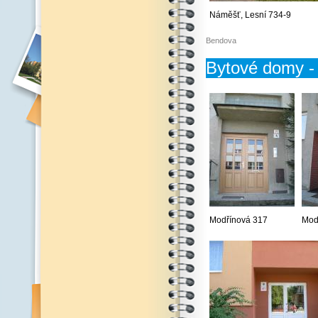
Náměšť, Lesní 734-9
Bendova
Bytové domy - 
Modřínová 317
Mod