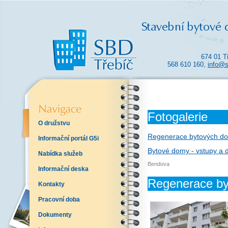
674 01 T
568 610 160,
info@s
Fotogalerie
O družstvu
Regenerace bytových dom
Informační portál G5i
Bytové domy - vstupy a 
Nabídka služeb
Bendova
Informační deska
Regenerace by
Kontakty
Pracovní doba
Dokumenty