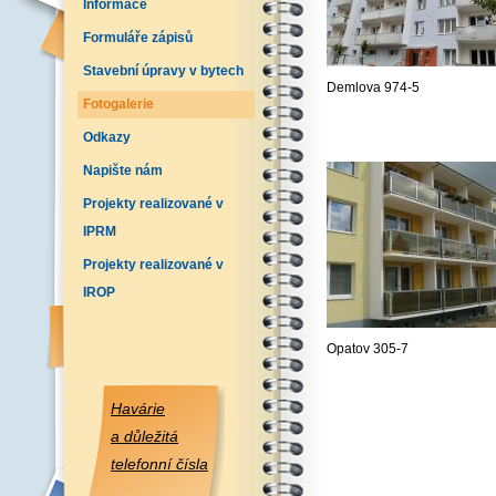
Informace
Formuláře zápisů
Stavební úpravy v bytech
Demlova 974-5
Fotogalerie
Odkazy
Napište nám
Projekty realizované v
IPRM
Projekty realizované v
IROP
Opatov 305-7
Havárie
a důležitá
telefonní čísla