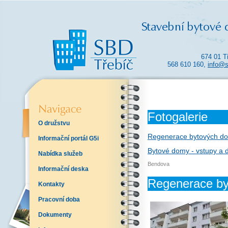
674 01 T
568 610 160,
info@s
Fotogalerie
O družstvu
Regenerace bytových dom
Informační portál G5i
Bytové domy - vstupy a 
Nabídka služeb
Bendova
Informační deska
Regenerace by
Kontakty
Pracovní doba
Dokumenty