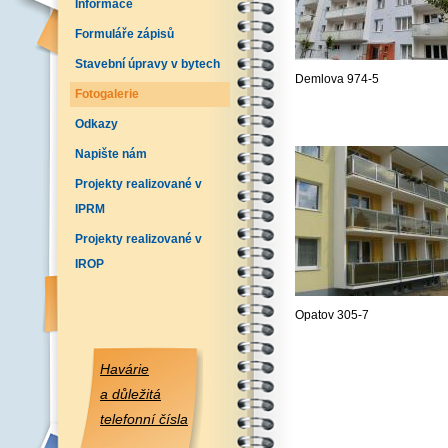
Informace
Formuláře zápisů
Stavební úpravy v bytech
Demlova 974-5
Fotogalerie
Odkazy
Napište nám
Projekty realizované v
IPRM
Projekty realizované v
IROP
Opatov 305-7
Havárie
a důležitá
telefonní čísla