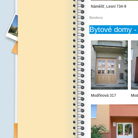
Náměšť, Lesní 734-9
Bendova
Bytové domy - 
Modřínová 317
Mod