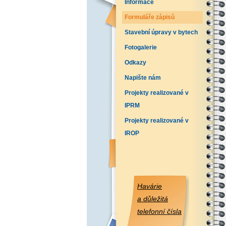
Informace
Formuláře zápisů
Stavební úpravy v bytech
Fotogalerie
Odkazy
Napište nám
Projekty realizované v
IPRM
Projekty realizované v
IROP
Havárie
a důležitá
telefonní čísla