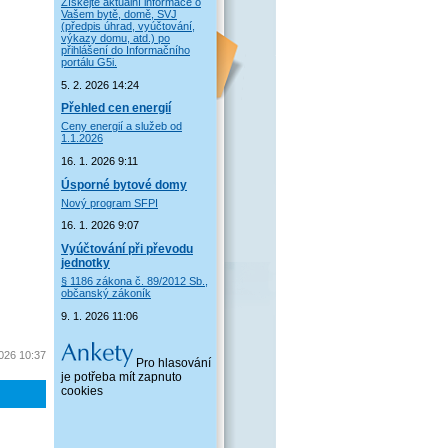
Získejte aktuální informace o
Vašem bytě, domě, SVJ
(předpis úhrad, vyúčtování,
výkazy domu, atd.) po
přihlášení do Informačního
portálu G5i.
5. 2. 2026 14:24
Přehled cen energií
Ceny energií a služeb od
1.1.2026
16. 1. 2026 9:11
Úsporné bytové domy
Nový program SFPI
16. 1. 2026 9:07
Vyúčtování při převodu
jednotky
§ 1186 zákona č. 89/2012 Sb.,
občanský zákoník
9. 1. 2026 11:06
2026 10:37
Pro hlasování
je potřeba mít zapnuto
cookies