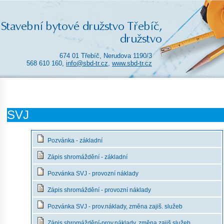
674 01 Třebíč, Nerudova 1190/3
568 610 160,
info@sbd-tr.cz
,
www.sbd-tr.cz
SVJ
Pozvánka - základní
Zápis shromáždění - základní
Pozvánka SVJ - provozní náklady
Zápis shromáždění - provozní náklady
Pozvánka SVJ - prov.náklady, změna zajiš. služeb
Zápis shromáždění-prov.náklady, změna zajiš.služeb