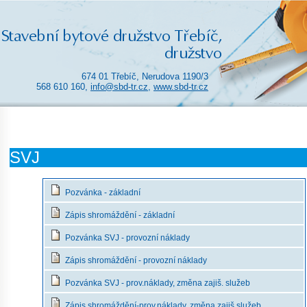
674 01 Třebíč, Nerudova 1190/3
568 610 160,
info@sbd-tr.cz
,
www.sbd-tr.cz
SVJ
Pozvánka - základní
Zápis shromáždění - základní
Pozvánka SVJ - provozní náklady
Zápis shromáždění - provozní náklady
Pozvánka SVJ - prov.náklady, změna zajiš. služeb
Zápis shromáždění-prov.náklady, změna zajiš.služeb