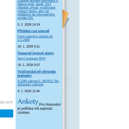
Získejte aktuální informace o
Vašem bytě, domě, SVJ
(předpis úhrad, vyúčtování,
výkazy domu, atd.) po
přihlášení do Informačního
portálu G5i.
5. 2. 2026 14:24
Přehled cen energií
Ceny energií a služeb od
1.1.2026
16. 1. 2026 9:11
Úsporné bytové domy
Nový program SFPI
16. 1. 2026 9:07
Vyúčtování při převodu
jednotky
§ 1186 zákona č. 89/2012 Sb.,
občanský zákoník
9. 1. 2026 11:06
2026 10:37
Pro hlasování
je potřeba mít zapnuto
cookies