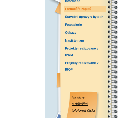
Informace
Formuláře zápisů
Stavební úpravy v bytech
Fotogalerie
Odkazy
Napište nám
Projekty realizované v
IPRM
Projekty realizované v
IROP
Havárie
a důležitá
telefonní čísla