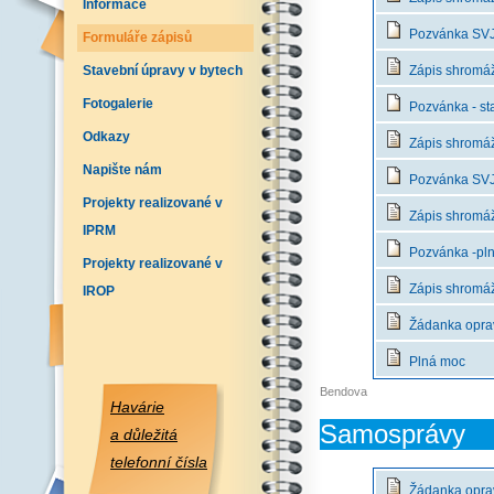
Informace
Pozvánka SVJ 
Formuláře zápisů
Stavební úpravy v bytech
Zápis shromážd
Fotogalerie
Pozvánka - st
Odkazy
Zápis shromáž
Napište nám
Pozvánka SVJ 
Projekty realizované v
Zápis shromáž
IPRM
Pozvánka -pln
Projekty realizované v
Zápis shromážd
IROP
Žádanka opra
Plná moc
Bendova
Havárie
Samosprávy
a důležitá
telefonní čísla
Žádanka opra