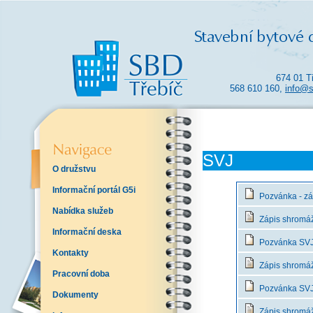
674 01 T
568 610 160,
info@s
SVJ
O družstvu
Informační portál G5i
Pozvánka - zá
Nabídka služeb
Zápis shromáž
Informační deska
Pozvánka SVJ 
Kontakty
Zápis shromáž
Pracovní doba
Pozvánka SVJ -
Dokumenty
Zápis shromáž