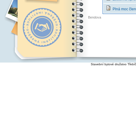
Plná moc člen
Bendova
Stavební bytové družstvo Třebí