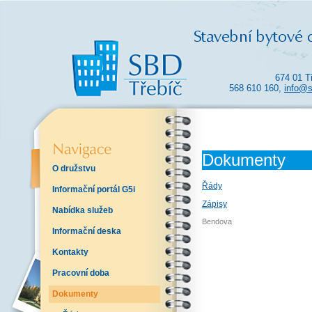
674 01 T
568 610 160,
info@s
Dokumenty
O družstvu
Řády
Informační portál G5i
Zápisy
Nabídka služeb
Bendova
Informační deska
Kontakty
Pracovní doba
Dokumenty