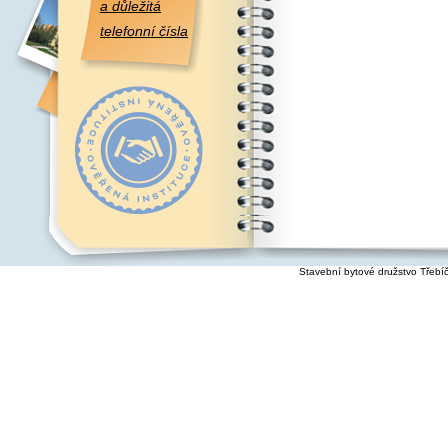
a důležitá
telefonní čísla
Stavební bytové družstvo Třebí