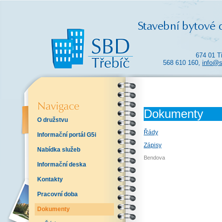
674 01 T
568 610 160,
info@s
Dokumenty
O družstvu
Řády
Informační portál G5i
Zápisy
Nabídka služeb
Bendova
Informační deska
Kontakty
Pracovní doba
Dokumenty