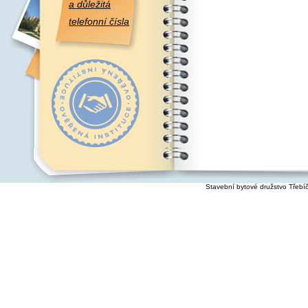
a důležitá
telefonní čísla
Stavební bytové družstvo Třebí