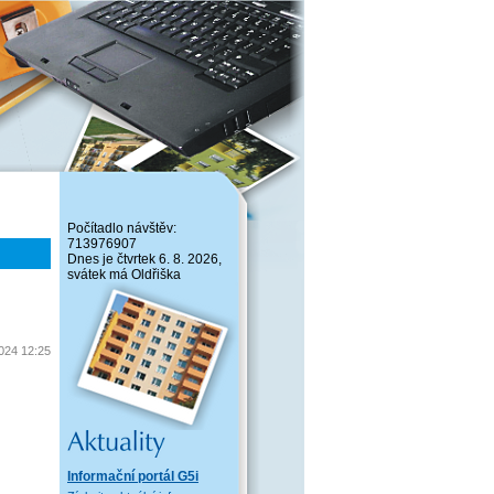
Počítadlo návštěv:
713976907
Dnes je čtvrtek 6. 8. 2026,
svátek má Oldřiška
2024 12:25
Informační portál G5i