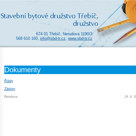
674 01 Třebíč, Nerudova 1190/3
568 610 160,
info@sbd-tr.cz
,
www.sbd-tr.cz
Dokumenty
Řády
Zápisy
Bendova
24. 6. 