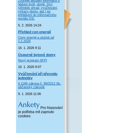
Získejte aktuální informace o
Vašem bytě, domě, SVJ
(předpis úhrad, vyúčtování,
výkazy domu, atd.) po
přihlášení do Informačního
portálu G5i.
5. 2. 2026 14:24
Přehled cen energií
Ceny energií a služeb od
1.1.2026
16. 1. 2026 9:11
Úsporné bytové domy
Nový program SFPI
16. 1. 2026 9:07
Vyúčtování při převodu
jednotky
§ 1186 zákona č. 89/2012 Sb.,
občanský zákoník
9. 1. 2026 11:06
Pro hlasování
je potřeba mít zapnuto
cookies