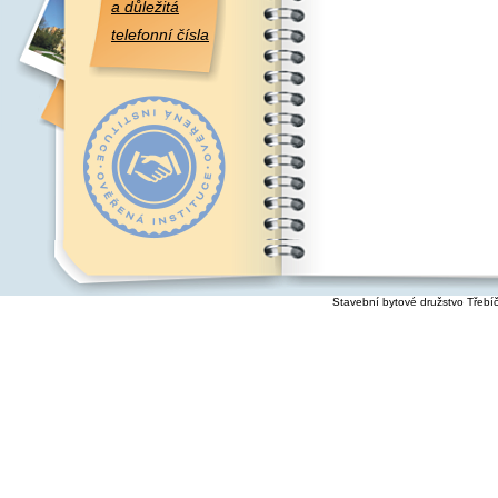
a důležitá
telefonní čísla
Stavební bytové družstvo Třebí