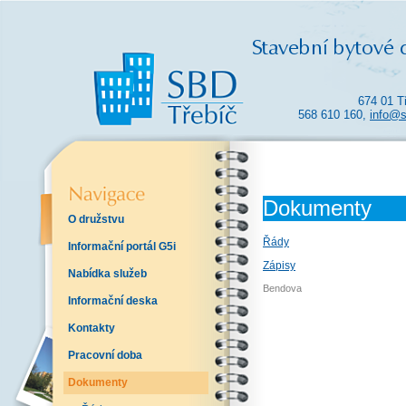
674 01 T
568 610 160,
info@s
Dokumenty
O družstvu
Řády
Informační portál G5i
Zápisy
Nabídka služeb
Bendova
Informační deska
Kontakty
Pracovní doba
Dokumenty