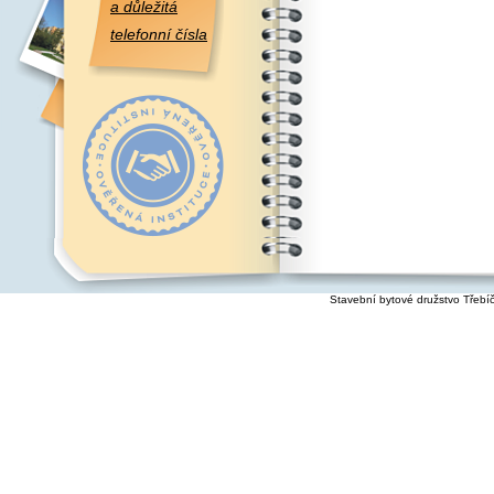
a důležitá
telefonní čísla
Stavební bytové družstvo Třebí