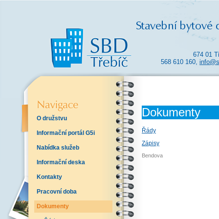
674 01 T
568 610 160,
info@s
Dokumenty
O družstvu
Řády
Informační portál G5i
Zápisy
Nabídka služeb
Bendova
Informační deska
Kontakty
Pracovní doba
Dokumenty